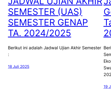
JADWAL UJIAN AKHIR
J
SEMESTER (UAS)
G
SEMESTER GENAP
T
TA. 2024/2025
2
Berikut ini adalah Jadwal Ujian Akhir Semester
Ber
:
Sem
Eko
18 Juli 2025
Swa
20
19 J