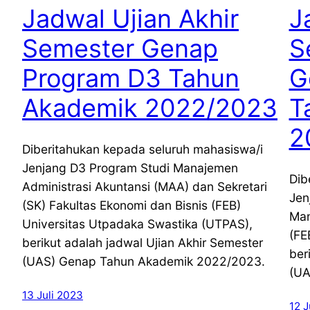
Jadwal Ujian Akhir
J
Semester Genap
S
Program D3 Tahun
G
Akademik 2022/2023
T
2
Diberitahukan kepada seluruh mahasiswa/i
Jenjang D3 Program Studi Manajemen
Dib
Administrasi Akuntansi (MAA) dan Sekretari
Jen
(SK) Fakultas Ekonomi dan Bisnis (FEB)
Man
Universitas Utpadaka Swastika (UTPAS),
(FE
berikut adalah jadwal Ujian Akhir Semester
ber
(UAS) Genap Tahun Akademik 2022/2023.
(UA
13 Juli 2023
12 J