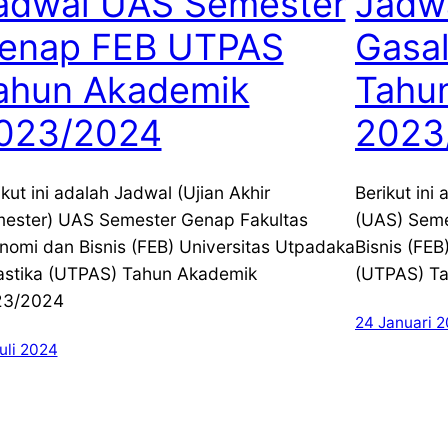
adwal UAS Semester
Jadw
enap FEB UTPAS
Gasa
ahun Akademik
Tahu
023/2024
2023
ikut ini adalah Jadwal (Ujian Akhir
Berikut ini
ester) UAS Semester Genap Fakultas
(UAS) Seme
nomi dan Bisnis (FEB) Universitas Utpadaka
Bisnis (FEB
stika (UTPAS) Tahun Akademik
(UTPAS) T
23/2024
24 Januari 
uli 2024